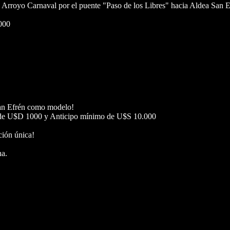
el Arroyo Carnaval por el puente "Paso de los Libres" hacia Aldea San
000
San Efrén como modelo!
 de U$D 1000 y Anticipo mínimo de U$S 10.000
ción única!
a.