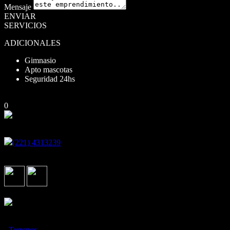
Mensaje
ENVIAR
SERVICIOS
ADICIONALES
Gimnasio
Apto mascotas
Seguridad 24hs
UNIDADES
0
Encontranos en
(221) 4313239
Calle 493 y Camino Centenario. Paseo Gonnet. Oficina 7
Seguinos en
Asociados con
¿Qué estás buscando?
·
Terrenos